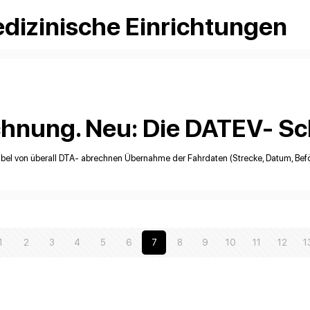
dizinische Einrichtungen
hnung. Neu: Die DATEV- Sch
ibel von überall DTA- abrechnen Übernahme der Fahrdaten (Strecke, Datum, Befö
1
2
3
4
5
6
7
8
9
10
11
12
1