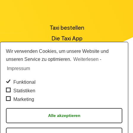
Taxi bestellen
Die Taxi App
Preisanfrage stellen
Wir verwenden Cookies, um unsere Website und
Für Personenbeförderer
unseren Service zu optimieren.
Weiterlesen
-
Impressum
Die Abrechnungslösung
Die Flottensoftware
Funktional
Statistiken
Marketing
AGB
News
Alle akzeptieren
Impressum & Datenschutz
Taxi Standorte