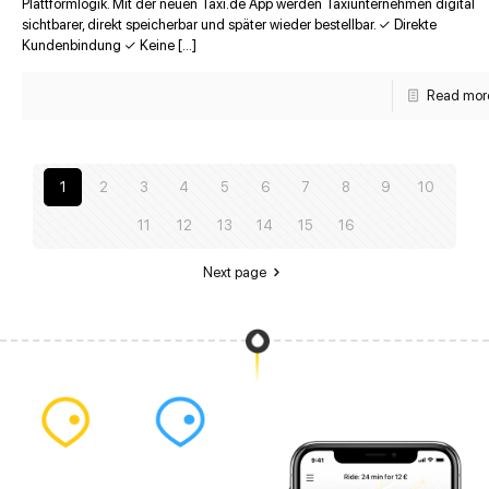
Plattformlogik. Mit der neuen Taxi.de App werden Taxiunternehmen digital
sichtbarer, direkt speicherbar und später wieder bestellbar. ✓ Direkte
Kundenbindung ✓ Keine […]
Read mor
1
2
3
4
5
6
7
8
9
10
11
12
13
14
15
16
Next page