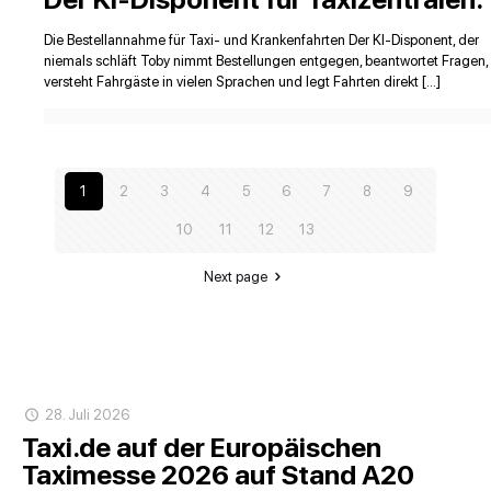
Die Bestellannahme für Taxi- und Krankenfahrten Der KI-Disponent, der
niemals schläft Toby nimmt Bestellungen entgegen, beantwortet Fragen,
versteht Fahrgäste in vielen Sprachen und legt Fahrten direkt […]
1
2
3
4
5
6
7
8
9
10
11
12
13
Next page
28. Juli 2026
Taxi.de auf der Europäischen
Taximesse 2026 auf Stand A20