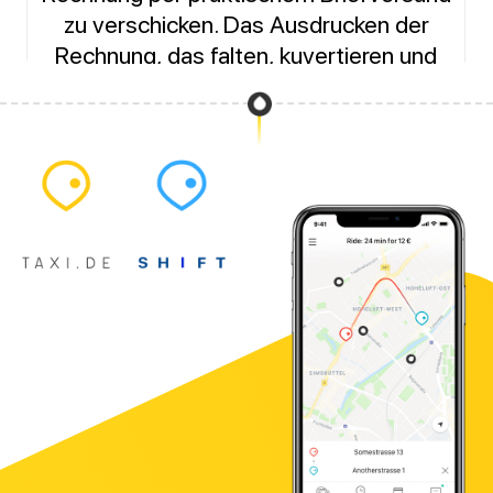
zu verschicken. Das Ausdrucken der
Rechnung, das falten, kuvertieren und
frankieren findet automatisch statt und
wird von der Post an den Empfänger
versendet.
Für diese Sendungen ist der praktische
Briefversand geeignet
Rechnungen allgemein
Zuzahlungsrechnungen
Konsilrechnungen
Zahlungserinnerungen
Sammeltourrechnungen
Erinnerungs- und Mahnschreiben