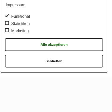
Impressum
Funktional
Statistiken
Marketing
Alle akzeptieren
Schließen
Wo möchte ich hin? War ich da
Wo bin ich und wann kann's