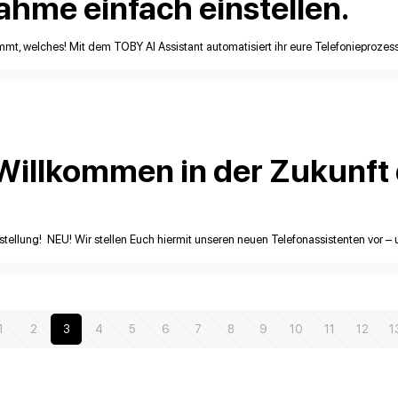
ahme einfach einstellen.
mmt, welches! Mit dem TOBY AI Assistant automatisiert ihr eure Telefonieprozesse
 Willkommen in der Zukunft 
tellung! NEU! Wir stellen Euch hiermit unseren neuen Telefonassistenten vor – u
1
2
3
4
5
6
7
8
9
10
11
12
1