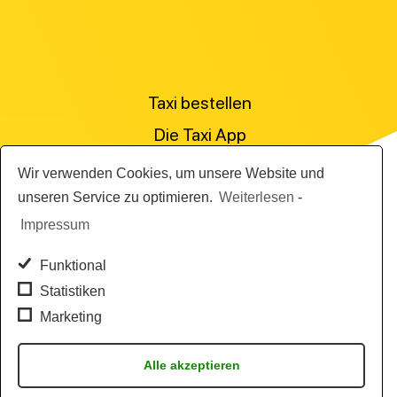
Taxi bestellen
Die Taxi App
Preisanfrage stellen
Wir verwenden Cookies, um unsere Website und
Für Personenbeförderer
unseren Service zu optimieren.
Weiterlesen
-
Impressum
Die Abrechnungslösung
Die Flottensoftware
Funktional
Statistiken
Marketing
AGB
News
Alle akzeptieren
Impressum & Datenschutz