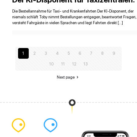
Die Bestellannahme für Taxi- und Krankenfahrten Der KI-Disponent, der
niemals schläft Toby nimmt Bestellungen entgegen, beantwortet Fragen,
versteht Fahrgäste in vielen Sprachen und legt Fahrten direkt […]
1
2
3
4
5
6
7
8
9
10
11
12
13
Next page