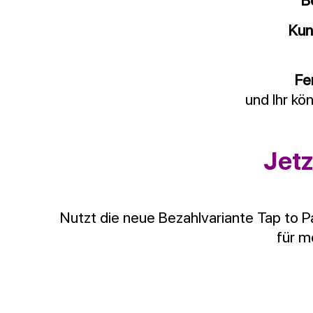
B
Kun
Fer
und Ihr kö
Jetz
Nutzt die neue Bezahlvariante Tap to 
für m