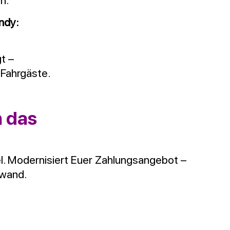
n.
ndy:
t –
 Fahrgäste.
n das
l. Modernisiert Euer Zahlungsangebot –
fwand.