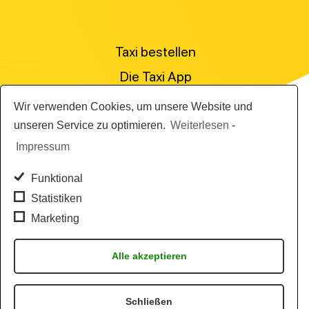
Taxi bestellen
Die Taxi App
Preisanfrage stellen
Wir verwenden Cookies, um unsere Website und
Für Personenbeförderer
unseren Service zu optimieren.
Weiterlesen
-
Impressum
Die Abrechnungslösung
Die Flottensoftware
Funktional
Statistiken
Marketing
AGB
News
Alle akzeptieren
Impressum & Datenschutz
Taxi Standorte
Schließen