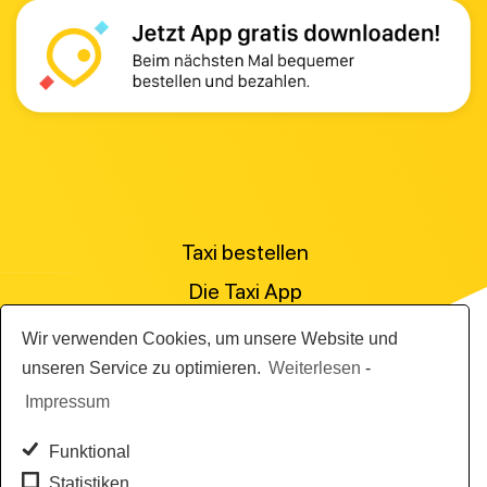
Taxi bestellen
Die Taxi App
Preisanfrage stellen
Wir verwenden Cookies, um unsere Website und
Für Personenbeförderer
unseren Service zu optimieren.
Weiterlesen
-
Impressum
Die Abrechnungslösung
Die Flottensoftware
Funktional
Statistiken