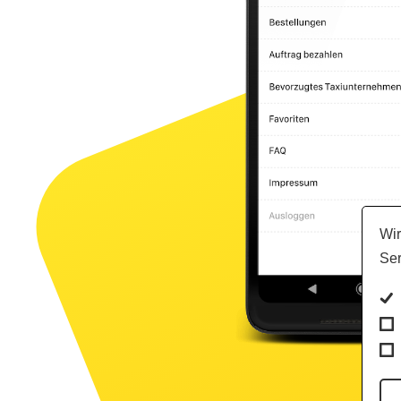
RolliBee.de
Beerentalweg 46
21077 Hamburg
0163 6329714
Wir
Ser