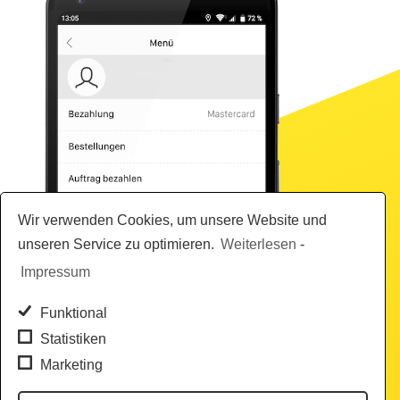
16568
City Drive GmbH
Meyerfelder Weg 59
49393 LOHNE
Wir verwenden Cookies, um unsere Website und
04442959089
unseren Service zu optimieren.
Weiterlesen
-
Impressum
Funktional
Statistiken
Marketing