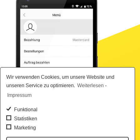
9919
Much Taxiunternehmen GmbH
Wir verwenden Cookies, um unsere Website und
Gewerbering 18/I
83646 Bad Tölz
unseren Service zu optimieren.
Weiterlesen
-
08041- 1212
Impressum
Funktional
Statistiken
Marketing